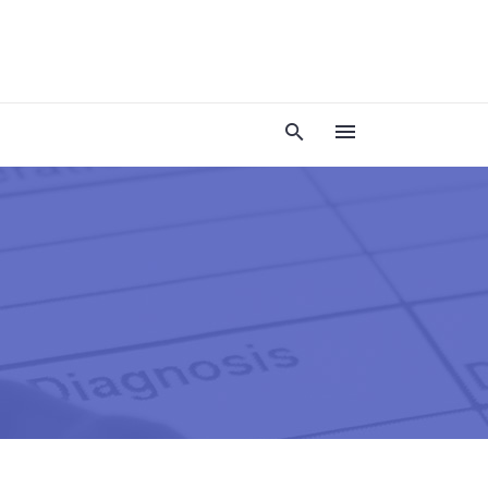
SAPP +852 6679 7589
+852 6679 7589
Contact Us
26號1005室
店旁邊)
RM 1005, 26 NATHAN ROAD,