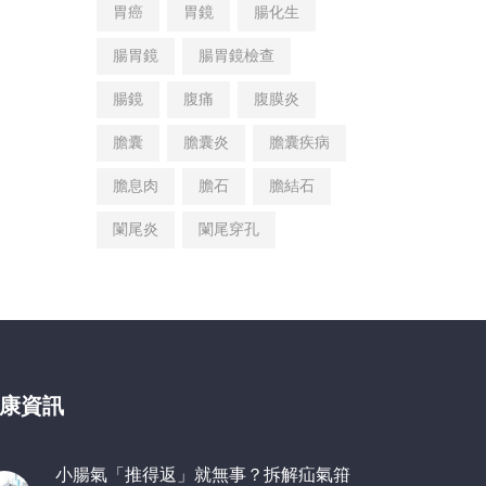
胃癌
胃鏡
腸化生
腸胃鏡
腸胃鏡檢查
腸鏡
腹痛
腹膜炎
膽囊
膽囊炎
膽囊疾病
膽息肉
膽石
膽結石
闌尾炎
闌尾穿孔
康資訊
小腸氣「推得返」就無事？拆解疝氣箝