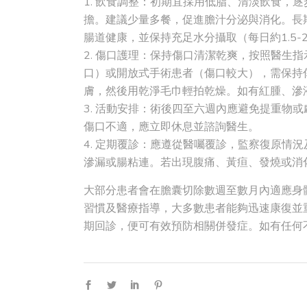
飲食調整：初期宜採用低脂、清淡飲食，逐
擔。建議少量多餐，促進膽汁分泌與消化。長
腸道健康，並保持充足水分攝取（每日約1.5
傷口護理：保持傷口清潔乾爽，按照醫生指
口）或開放式手術患者（傷口較大），需保持
膚，然後用乾淨毛巾輕拍乾燥。如有紅腫、滲
活動安排：術後四至六週內應避免提重物或
傷口不適，應立即休息並諮詢醫生。
定期覆診：應遵從醫囑覆診，監察復原情況
滲漏或腸粘連。若出現腹痛、黃疸、發燒或消
大部分患者會在膽囊切除數週至數月內適應身
習慣及醫療指導，大多數患者能夠迅速康復並
期回診，便可有效預防相關併發症。如有任何