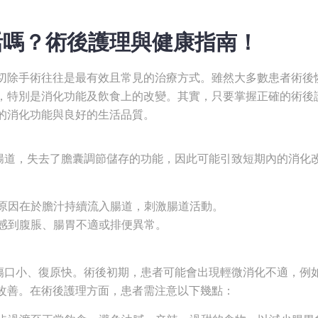
活嗎？術後護理與健康指南！
切除手術往往是最有效且常見的治療方式。雖然大多數患者術後
，特別是消化功能及飲食上的改變。其實，只要掌握正確的術後
的消化功能與良好的生活品質。
腸道，失去了膽囊調節儲存的功能，因此可能引致短期內的消化
原因在於膽汁持續流入腸道，刺激腸道活動。
感到腹脹、腸胃不適或排便異常。
傷口小、復原快。術後初期，患者可能會出現輕微消化不適，例
改善。在術後護理方面，患者需注意以下幾點：