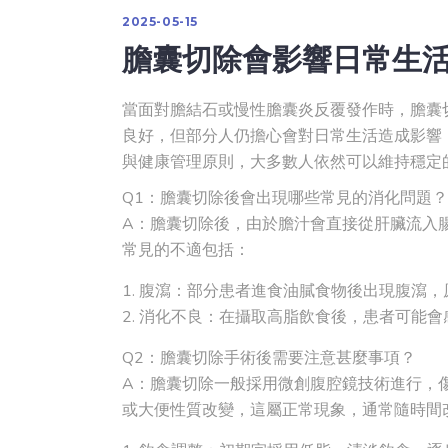
2025-05-15
膽囊切除會影響日常生
當面對膽結石或慢性膽囊炎反覆發作時，膽囊
良好，但部分人仍擔心會對日常生活造成影響
與健康管理原則，大多數人依然可以維持穩定
Q1：膽囊切除後會出現哪些常見的消化問題？
A：膽囊切除後，由於膽汁會直接從肝臟流入
常見的不適包括：
腹瀉：部分患者進食油膩食物後出現腹瀉，
消化不良：在攝取高脂飲食後，患者可能會
Q2：膽囊切除手術後需要注意甚麼事項？
A：膽囊切除一般採用微創腹腔鏡技術進行，
或大便性質改變，這屬正常現象，通常隨時間