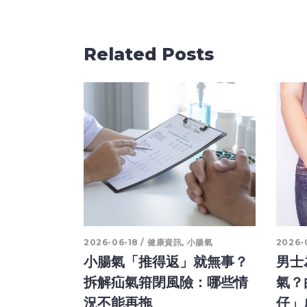
Related Posts
2026-06-18
健康資訊
,
小腸氣
2026-
小腸氣「推得返」就無事？
男士
拆解疝氣箝閉風險：哪些情
氣？
況不能再拖
仔」