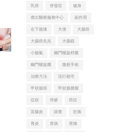
乳癌
併發症
健身
傑出醫療服務中心
副作用
右下腹痛
大便
大腸癌
大腸癌先兆
大腸鏡
小腸氣
幽門螺旋桿菌
幽門螺旋菌
微創手術
治療方法
流行都市
甲狀腺癌
甲狀腺腫瘤
症狀
痔瘡
癌症
盲腸炎
篩查
肚痛
胃炎
胃病
胃痛