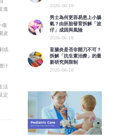
負
2026-06-18
促進
男士為何更容易患上小腸
氣？由胚胎發育拆解「波
小傷
仔」成因與風險
圍皮
2026-06-18
劇或
盲腸炎是否非開刀不可？
拆解「抗生素治療」的最
新研究與限制
膽汁
2026-06-18
生活
及定