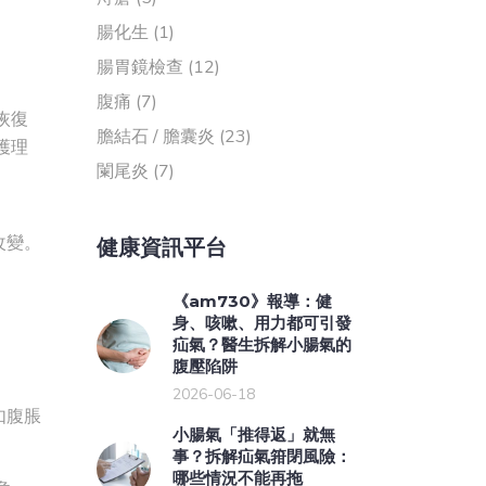
腸化生
(1)
腸胃鏡檢查
(12)
腹痛
(7)
恢復
膽結石 / 膽囊炎
(23)
護理
闌尾炎
(7)
改變。
健康資訊平台
《am730》報導：健
身、咳嗽、用力都可引發
疝氣？醫生拆解小腸氣的
腹壓陷阱
2026-06-18
如腹脹
小腸氣「推得返」就無
事？拆解疝氣箝閉風險：
哪些情況不能再拖