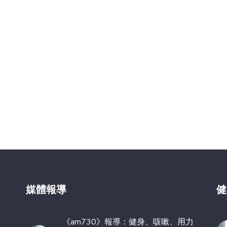
媒體報導
健
《am730》報導：健身、咳嗽、用力