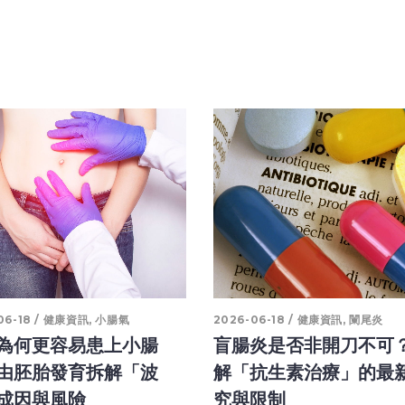
06-18
健康資訊
,
小腸氣
2026-06-18
健康資訊
,
闌尾炎
為何更容易患上小腸
盲腸炎是否非開刀不可
由胚胎發育拆解「波
解「抗生素治療」的最
成因與風險
究與限制