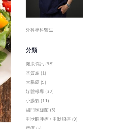
外科專科醫生
分類
健康資訊
(98)
基質瘤
(1)
大腸癌
(9)
媒體報導
(32)
小腸氣
(11)
幽門螺旋菌
(3)
甲狀腺腫瘤 / 甲狀腺癌
(9)
痔瘡
(5)