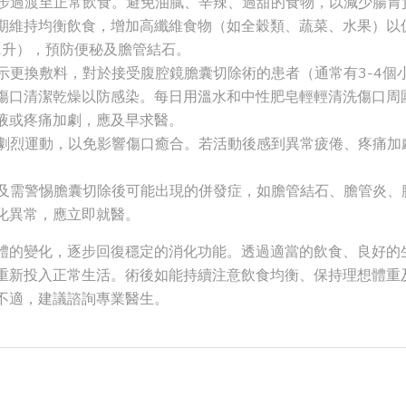
步過渡至正常飲食。避免油膩、辛辣、過甜的食物，以減少腸胃
期維持均衡飲食，增加高纖維食物（如全穀類、蔬菜、水果）以
-2升），預防便秘及膽管結石。
示更換敷料，對於接受腹腔鏡膽囊切除術的患者（通常有3-4個
傷口清潔乾燥以防感染。每日用溫水和中性肥皂輕輕清洗傷口周
液或疼痛加劇，應及早求醫。
劇烈運動，以免影響傷口癒合。若活動後感到異常疲倦、疼痛加
及需警惕膽囊切除後可能出現的併發症，如膽管結石、膽管炎、
化異常，應立即就醫。
體的變化，逐步回復穩定的消化功能。透過適當的飲食、良好的
重新投入正常生活。術後如能持續注意飲食均衡、保持理想體重
不適，建議諮詢專業醫生。