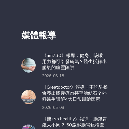
媒體報導
《am730》報導：健身、咳嗽、
用力都可引發疝氣？醫生拆解小
腸氣的腹壓陷阱
2026-06-18
《Greatdoctor》報導：不吃早餐
會養出膽囊瘜肉甚至膽結石？外
科醫生講解4大日常風險因素
2026-05-08
《醫+so healthy》報導：腸鏡胃
鏡大不同？ 50歲起腸胃鏡檢查