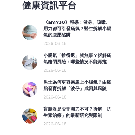
健康資訊平台
《am730》報導：健身、咳嗽、
用力都可引發疝氣？醫生拆解小腸
氣的腹壓陷阱
2026-06-18
小腸氣「推得返」就無事？拆解疝
氣箝閉風險：哪些情況不能再拖
2026-06-18
男士為何更容易患上小腸氣？由胚
胎發育拆解「波仔」成因與風險
2026-06-18
盲腸炎是否非開刀不可？拆解「抗
生素治療」的最新研究與限制
2026-06-18