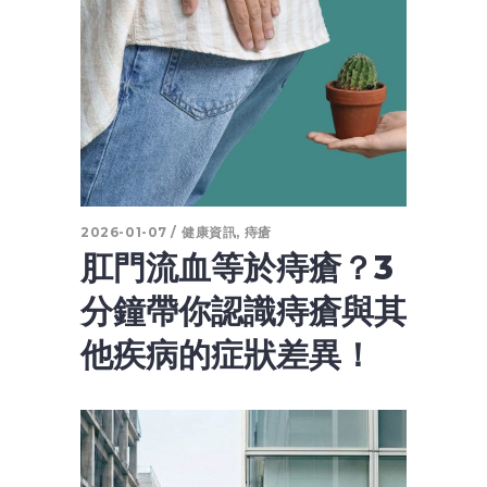
2026-01-07
健康資訊
,
痔瘡
肛門流血等於痔瘡？3
分鐘帶你認識痔瘡與其
他疾病的症狀差異！