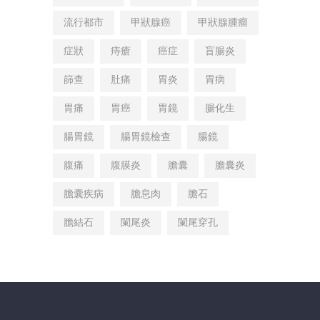
流行都市
甲狀腺癌
甲狀腺腫瘤
症狀
痔瘡
癌症
盲腸炎
篩查
肚痛
胃炎
胃病
胃痛
胃癌
胃鏡
腸化生
腸胃鏡
腸胃鏡檢查
腸鏡
腹痛
腹膜炎
膽囊
膽囊炎
膽囊疾病
膽息肉
膽石
膽結石
闌尾炎
闌尾穿孔