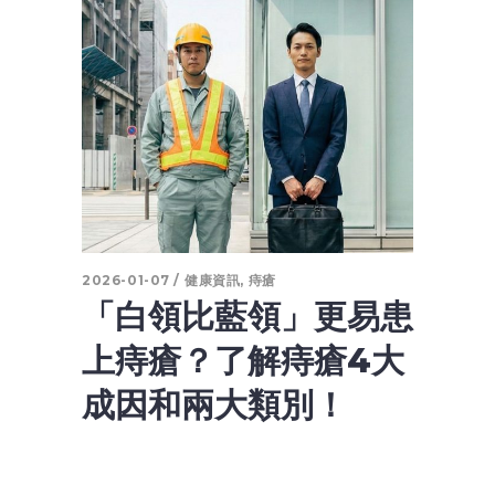
2026-01-07
健康資訊
,
痔瘡
「白領比藍領」更易患
上痔瘡？了解痔瘡4大
成因和兩大類別！