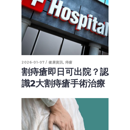
2026-01-07
健康資訊
,
痔瘡
割痔瘡即日可出院？認
識2大割痔瘡手術治療