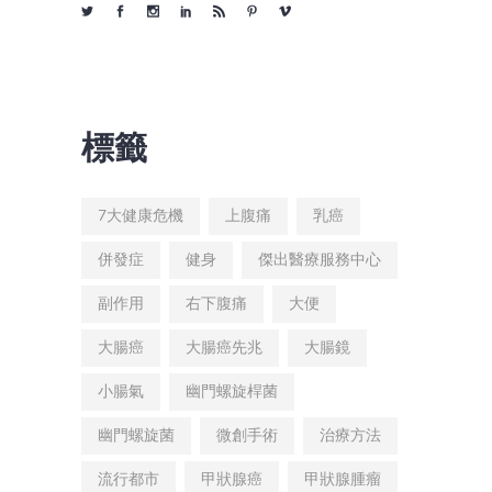
標籤
7大健康危機
上腹痛
乳癌
併發症
健身
傑出醫療服務中心
副作用
右下腹痛
大便
大腸癌
大腸癌先兆
大腸鏡
小腸氣
幽門螺旋桿菌
幽門螺旋菌
微創手術
治療方法
流行都市
甲狀腺癌
甲狀腺腫瘤