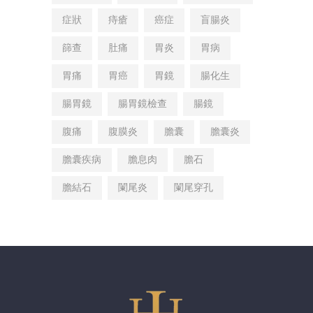
症狀
痔瘡
癌症
盲腸炎
篩查
肚痛
胃炎
胃病
胃痛
胃癌
胃鏡
腸化生
腸胃鏡
腸胃鏡檢查
腸鏡
腹痛
腹膜炎
膽囊
膽囊炎
膽囊疾病
膽息肉
膽石
膽結石
闌尾炎
闌尾穿孔