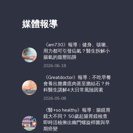
媒體報導
《am730》報導：健身、咳嗽、
用力都可引發疝氣？醫生拆解小
腸氣的腹壓陷阱
2026-06-18
《Greatdoctor》報導：不吃早餐
會養出膽囊瘜肉甚至膽結石？外
科醫生講解4大日常風險因素
2026-05-08
《醫+so healthy》報導：腸鏡胃
鏡大不同？ 50歲起腸胃鏡檢查
即時活檢揪出幽門螺旋桿菌與早
期癌變